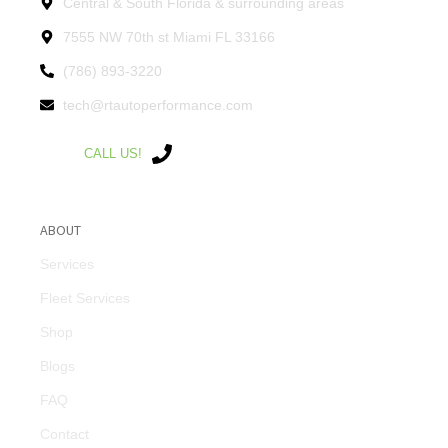
Central & South Florida & surrounding areas
7555 NW 70th st Miami FL 33166
(786) 893-3220
tech@rtautoperformance.com
CALL US!
ABOUT
Services
Fleet Services
Shop
Blogs
FAQ
Contact