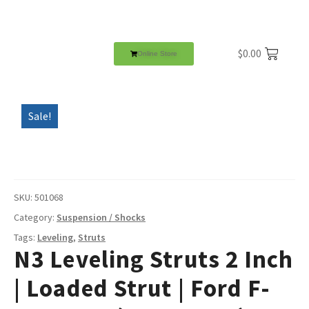
$
0.00
Online Store
Sale!
SKU:
501068
Category:
Suspension / Shocks
Tags:
Leveling
,
Struts
N3 Leveling Struts 2 Inch
| Loaded Strut | Ford F-